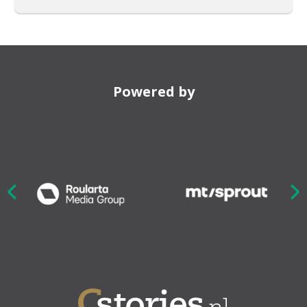
Powered by
Nex
ious