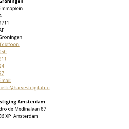
Groningen
Emmaplein
4
9711
AP
Groningen
Telefoon:
050
211
24
27
Email:
hello@harvestdigital.eu
stiging Amsterdam
dro de Medinalaan 87
86 XP Amsterdam