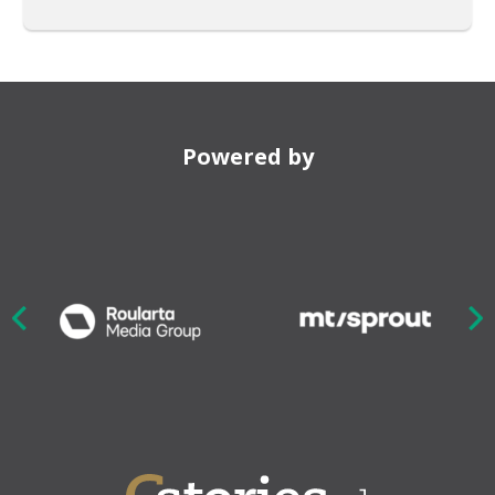
Powered by
Nex
ious