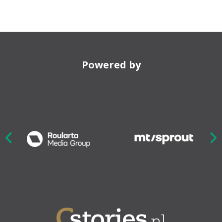
Powered by
Nex
ious