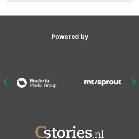
Powered by
Nex
ious