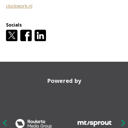
clockwork.nl
Socials
Powered by
Nex
ious