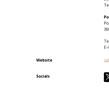
Te
Po
Po
36
Te
E-
Website
cal
Socials