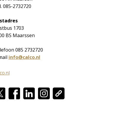
l. 085-2732720
stadres
stbus 1703
00 BS Maarssen
lefoon 085 2732720
mail
info@calco.nl
co.nl