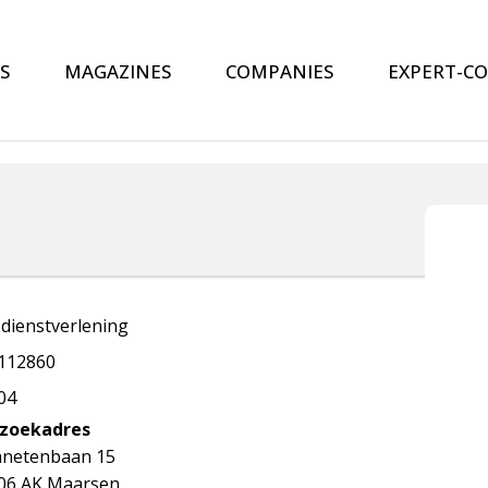
S
MAGAZINES
COMPANIES
EXPERT-C
-dienstverlening
112860
04
zoekadres
anetenbaan 15
06 AK Maarsen