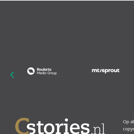
revious
Op al
copyr