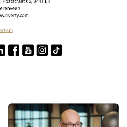
R. Poststraat 66, 8441 ER
erenveen
w.riverty.com
erty.nl