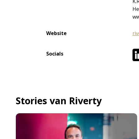
K.
He
ww
Website
riv
Socials
Stories van Riverty