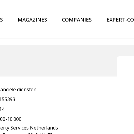
S
MAGAZINES
COMPANIES
EXPERT-C
nanciële diensten
155393
14
000-10.000
verty Services Netherlands