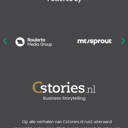
Nex
ious
Op alle verhalen van Cstories.nl rust uiteraard